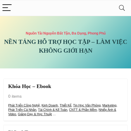
Nguồn Tài Nguyên Bất Tận, Đa Dạng, Phong Phú
NỀN TẢNG HỖ TRỢ HỌC TẬP – LÀM VIỆC
KHÔNG GIỚI HẠN
Khóa Học – Ebook
0 items
Phát Triển Công Nghệ
,
Kinh Doanh
,
Thiết Kế
,
Tin Học Văn Phòng
,
Marketing
,
Phát Triển Cá Nhân
,
Tài Chính & Kế Toán
,
CNTT & Phần Mềm
,
Nhiếp Ảnh &
Video
,
Giảng Dạy & Học Thuật
…