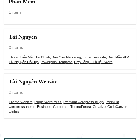
Phần Mềm
1 item
Tài Nguyên
0 items
Ebook
,
Biểu Mẫu Tài Chính
,
Báo Cáo Marketing
,
Excel Template
,
Biểu Mẫu VBA
,
Tài Nguyên Đồ Họa
,
Powerpoint Template
,
Hợp đồng – Tài liệu Word
Tài Nguyên Website
0 items
Theme Webiste
,
Plugin WordPress
,
Premium wordpress plugin
,
Premium
wordpress theme
,
Business
,
Corporate
,
ThemeForest
,
Creative
,
CodeCanyon
,
Utilities
…