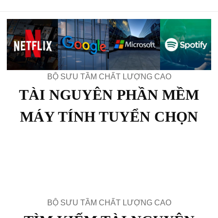
BỘ SƯU TẦM CHẤT LƯỢNG CAO
TÀI NGUYÊN PHẦN MỀM
MÁY TÍNH TUYỂN CHỌN
BỘ SƯU TẦM CHẤT LƯỢNG CAO