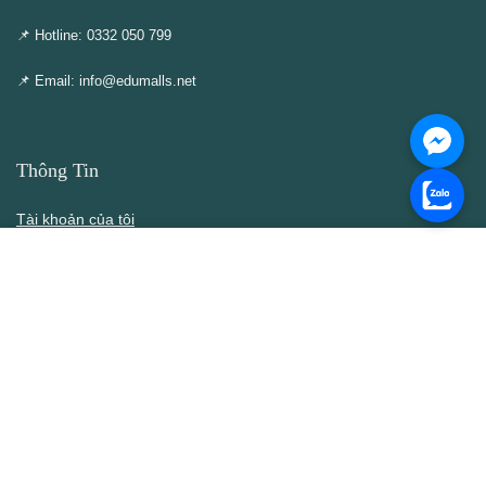
📌 Hotline: 0332 050 799
📌 Email: info@edumalls.net
Thông Tin
Tài khoản của tôi
Cập nhật – Thêm mới
Liên hệ
Thông cáo DMCA
Điều khoản & Điều kiện
Chính Sách
Chính sách bán hàng
Chính sách bảo mật thông tin