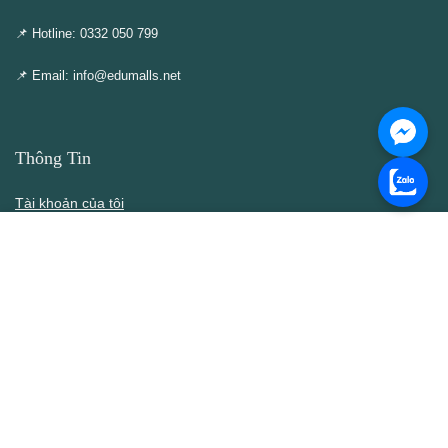
📌 Hotline: 0332 050 799
📌 Email: info@edumalls.net
Thông Tin
Tài khoản của tôi
Cập nhật – Thêm mới
Liên hệ
Thông cáo DMCA
Điều khoản & Điều kiện
Chính Sách
Chính sách bán hàng
Chính sách bảo mật thông tin