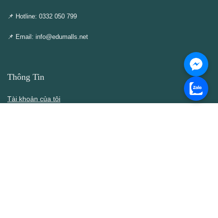
📌 Hotline: 0332 050 799
📌 Email: info@edumalls.net
Thông Tin
Tài khoản của tôi
Cập nhật – Thêm mới
Liên hệ
Thông cáo DMCA
Điều khoản & Điều kiện
Chính Sách
Chính sách bán hàng
Chính sách bảo mật thông tin