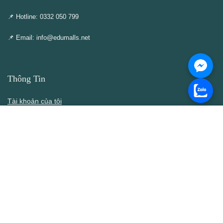
📌 Hotline: 0332 050 799
📌 Email: info@edumalls.net
Thông Tin
Tài khoản của tôi
Cập nhật – Thêm mới
Liên hệ
Thông cáo DMCA
Điều khoản & Điều kiện
Chính Sách
Chính sách bán hàng
Chính sách bảo mật thông tin