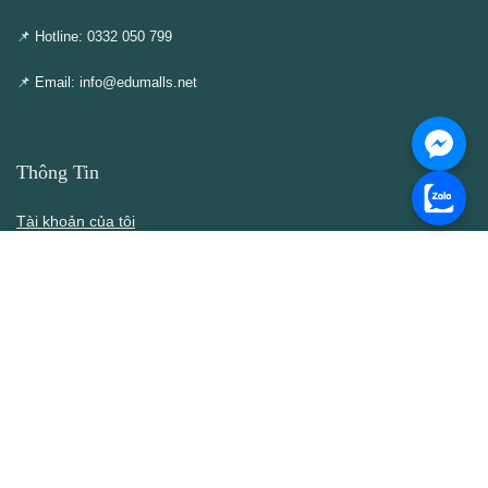
📌 Hotline: 0332 050 799
📌 Email: info@edumalls.net
Thông Tin
Tài khoản của tôi
Cập nhật – Thêm mới
Liên hệ
Thông cáo DMCA
Điều khoản & Điều kiện
Chính Sách
Chính sách bán hàng
Chính sách bảo mật thông tin