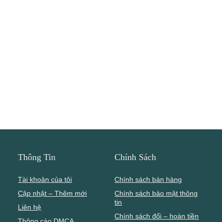
Thông Tin
Chính Sách
Tài khoản của tôi
Chính sách bán hàng
Cập nhật – Thêm mới
Chính sách bảo mật thông
tin
Liên hệ
Chính sách đổi – hoàn tiền
Thông cáo DMCA