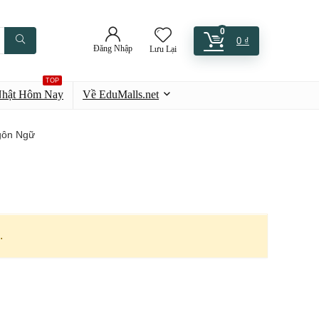
0
0
₫
Đăng Nhập
Lưu Lại
TOP
Nhật Hôm Nay
Về EduMalls.net
gôn Ngữ
.