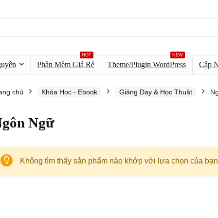
HOT
NEW
guyên
Phần Mềm Giá Rẻ
Theme/Plugin WordPress
Cập 
ang chủ
Khóa Học - Ebook
Giảng Dạy & Học Thuật
N
gôn Ngữ
Không tìm thấy sản phẩm nào khớp với lựa chọn của bạn