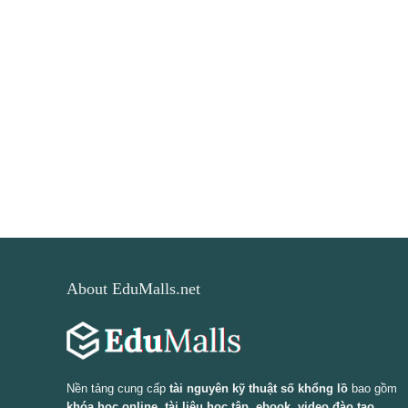
About EduMalls.net
Nền tảng cung cấp
tài nguyên kỹ thuật số khổng lồ
bao gồm
khóa học online, tài liệu học tập, ebook, video đào tạo,