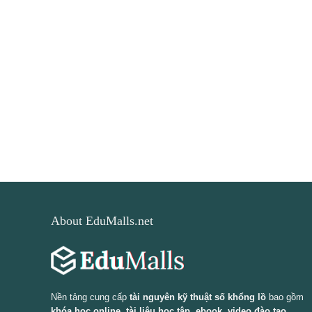
About EduMalls.net
Nền tảng cung cấp
tài nguyên kỹ thuật số khổng lồ
bao gồm
khóa học online, tài liệu học tập, ebook, video đào tạo,