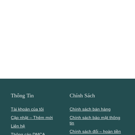
Thông Tin
Chính Sách
Tài khoản của tôi
Chính sách bán hàng
Cập nhật – Thêm mới
Chính sách bảo mật thông
tin
Liên hệ
Chính sách đổi – hoàn tiền
Thông cáo DMCA