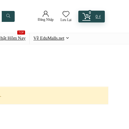
0
0
₫
Đăng Nhập
Lưu Lại
TOP
Nhật Hôm Nay
Về EduMalls.net
.