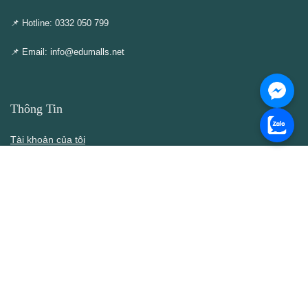
📌 Hotline: 0332 050 799
📌 Email: info@edumalls.net
Thông Tin
Tài khoản của tôi
Cập nhật – Thêm mới
Liên hệ
Thông cáo DMCA
Điều khoản & Điều kiện
Chính Sách
Chính sách bán hàng
Chính sách bảo mật thông tin