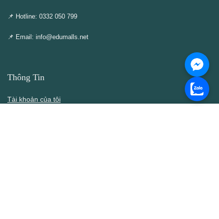
📌 Hotline: 0332 050 799
📌 Email: info@edumalls.net
Thông Tin
Tài khoản của tôi
Cập nhật – Thêm mới
Liên hệ
Thông cáo DMCA
Điều khoản & Điều kiện
Chính Sách
Chính sách bán hàng
Chính sách bảo mật thông tin