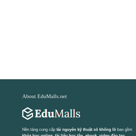
About EduMalls.net
Nền tảng cung cấp
tài nguyên kỹ thuật số khổng lồ
bao gồm
khóa học online, tài liệu học tập, ebook, video đào tạo,