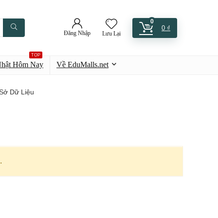
0
0
₫
Đăng Nhập
Lưu Lại
TOP
Nhật Hôm Nay
Về EduMalls.net
Sở Dữ Liệu
.