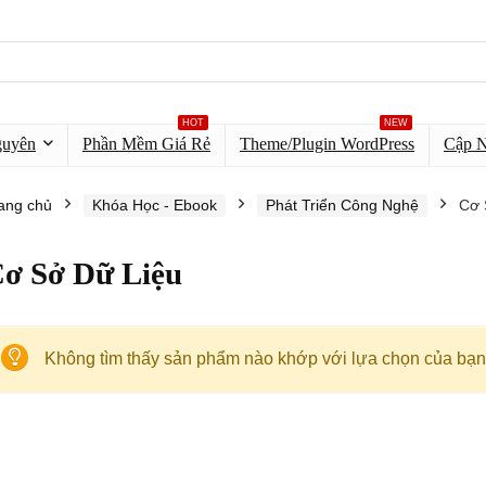
HOT
NEW
guyên
Phần Mềm Giá Rẻ
Theme/Plugin WordPress
Cập 
ang chủ
Khóa Học - Ebook
Phát Triển Công Nghệ
Cơ 
ơ Sở Dữ Liệu
Không tìm thấy sản phẩm nào khớp với lựa chọn của bạn