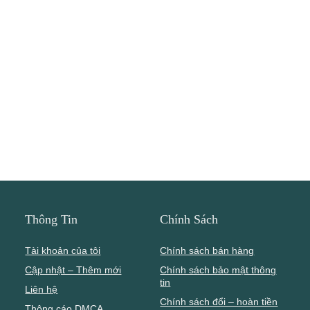
Thông Tin
Chính Sách
Tài khoản của tôi
Chính sách bán hàng
Cập nhật – Thêm mới
Chính sách bảo mật thông
tin
Liên hệ
Chính sách đổi – hoàn tiền
Thông cáo DMCA