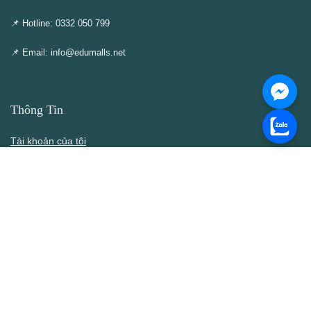
📌 Hotline: 0332 050 799
📌 Email: info@edumalls.net
Thông Tin
Tài khoản của tôi
Cập nhật – Thêm mới
Liên hệ
Thông cáo DMCA
Điều khoản & Điều kiện
Chính Sách
Chính sách bán hàng
Chính sách bảo mật thông tin