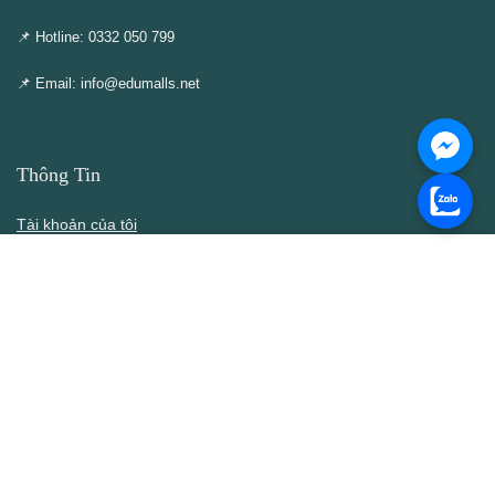
📌 Hotline: 0332 050 799
📌 Email: info@edumalls.net
Thông Tin
Tài khoản của tôi
Cập nhật – Thêm mới
Liên hệ
Thông cáo DMCA
Điều khoản & Điều kiện
Chính Sách
Chính sách bán hàng
Chính sách bảo mật thông tin