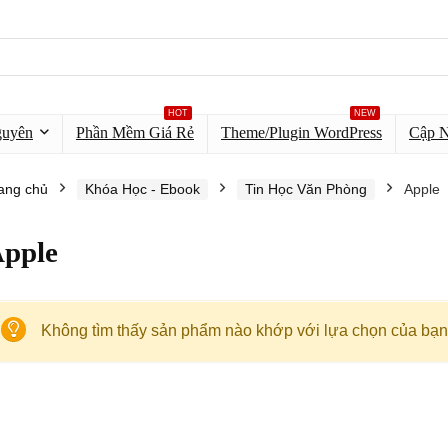
HOT
NEW
guyên
Phần Mềm Giá Rẻ
Theme/Plugin WordPress
Cập 
ang chủ
Khóa Học - Ebook
Tin Học Văn Phòng
Apple
pple
Không tìm thấy sản phẩm nào khớp với lựa chọn của bạn