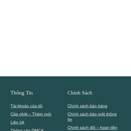
Thông Tin
Chính Sách
Tài khoản của tôi
Chính sách bán hàng
Cập nhật – Thêm mới
Chính sách bảo mật thông
tin
Liên hệ
Chính sách đổi – hoàn tiền
Thông cáo DMCA