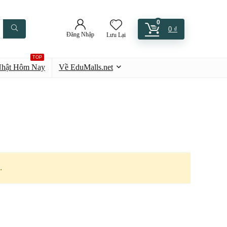
0
0
₫
Đăng Nhập
Lưu Lại
TOP
Nhật Hôm Nay
Về EduMalls.net
.