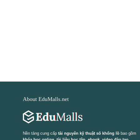
About EduMalls.net
Nền tảng cung cấp
tài nguyên kỹ thuật số khổng lồ
bao gồm
khóa học online, tài liệu học tập, ebook, video đào tạo,