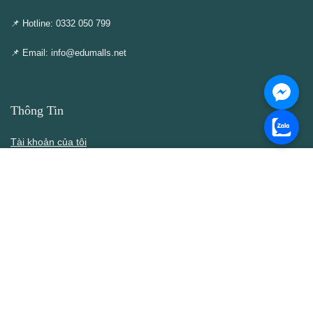
📌 Hotline: 0332 050 799
📌 Email: info@edumalls.net
Thông Tin
Tài khoản của tôi
Cập nhật – Thêm mới
Liên hệ
Thông cáo DMCA
Điều khoản & Điều kiện
Chính Sách
Chính sách bán hàng
Chính sách bảo mật thông tin