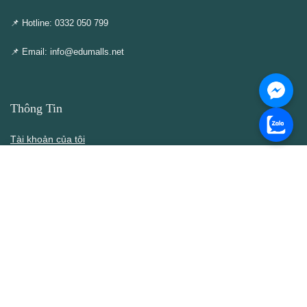
📌 Hotline: 0332 050 799
📌 Email: info@edumalls.net
Thông Tin
Tài khoản của tôi
Cập nhật – Thêm mới
Liên hệ
Thông cáo DMCA
Điều khoản & Điều kiện
Chính Sách
Chính sách bán hàng
Chính sách bảo mật thông tin