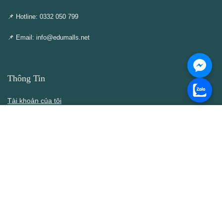
📌 Hotline: 0332 050 799
📌 Email: info@edumalls.net
Thông Tin
Tài khoản của tôi
Cập nhật – Thêm mới
Liên hệ
Thông cáo DMCA
Điều khoản & Điều kiện
Chính Sách
Chính sách bán hàng
Chính sách bảo mật thông tin