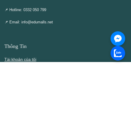
📌 Hotline: 0332 050 799
📌 Email: info@edumalls.net
Thông Tin
Tài khoản của tôi
Cập nhật – Thêm mới
Liên hệ
Thông cáo DMCA
Điều khoản & Điều kiện
Chính Sách
Chính sách bán hàng
Chính sách bảo mật thông tin