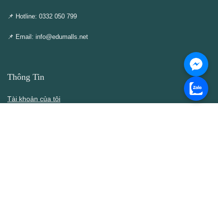
📌 Hotline: 0332 050 799
📌 Email: info@edumalls.net
Thông Tin
Tài khoản của tôi
Cập nhật – Thêm mới
Liên hệ
Thông cáo DMCA
Điều khoản & Điều kiện
Chính Sách
Chính sách bán hàng
Chính sách bảo mật thông tin