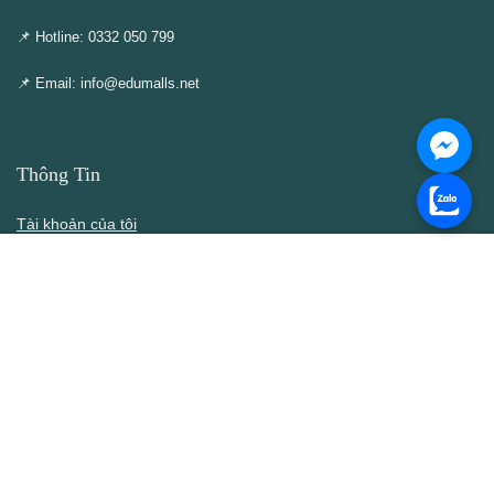
📌 Hotline: 0332 050 799
📌 Email: info@edumalls.net
Thông Tin
Tài khoản của tôi
Cập nhật – Thêm mới
Liên hệ
Thông cáo DMCA
Điều khoản & Điều kiện
Chính Sách
Chính sách bán hàng
Chính sách bảo mật thông tin