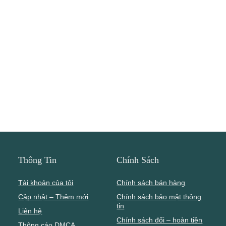
Thông Tin
Chính Sách
Tài khoản của tôi
Chính sách bán hàng
Cập nhật – Thêm mới
Chính sách bảo mật thông
tin
Liên hệ
Chính sách đổi – hoàn tiền
Thông cáo DMCA