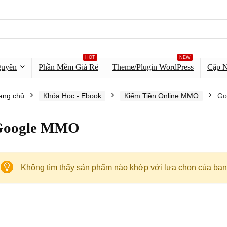
HOT
NEW
guyên
Phần Mềm Giá Rẻ
Theme/Plugin WordPress
Cập 
ang chủ
Khóa Học - Ebook
Kiếm Tiền Online MMO
Go
Google MMO
Không tìm thấy sản phẩm nào khớp với lựa chọn của bạn