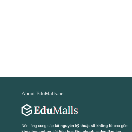
About EduMalls.net
Nền tảng cung cấp
tài nguyên kỹ thuật số khổng lồ
bao gồm
khóa học online, tài liệu học tập, ebook, video đào tạo,