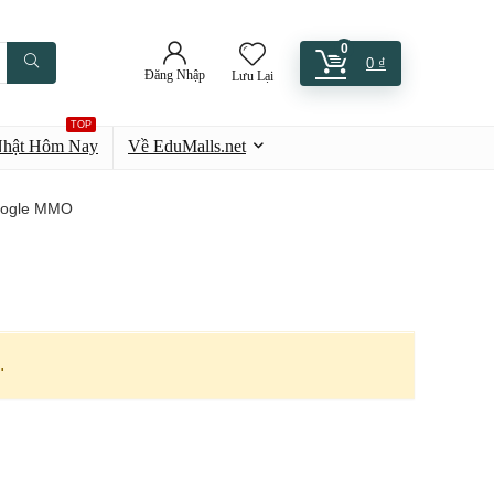
0
0
₫
Đăng Nhập
Lưu Lại
TOP
Nhật Hôm Nay
Về EduMalls.net
ogle MMO
.