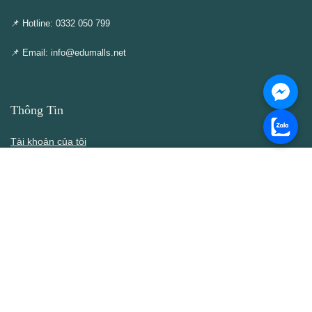
📌 Hotline: 0332 050 799
📌 Email: info@edumalls.net
Thông Tin
Tài khoản của tôi
Cập nhật – Thêm mới
Liên hệ
Thông cáo DMCA
Điều khoản & Điều kiện
Chính Sách
Chính sách bán hàng
Chính sách bảo mật thông tin