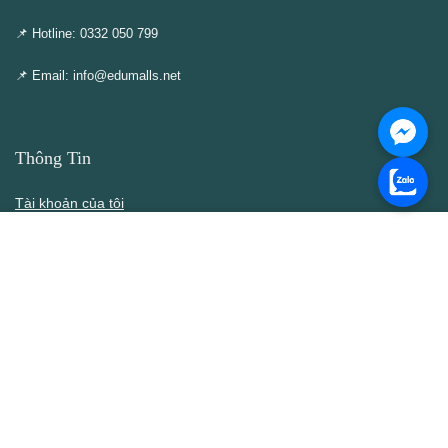
📌 Hotline: 0332 050 799
📌 Email: info@edumalls.net
Thông Tin
Tài khoản của tôi
Cập nhật – Thêm mới
Liên hệ
Thông cáo DMCA
Điều khoản & Điều kiện
Chính Sách
Chính sách bán hàng
Chính sách bảo mật thông tin