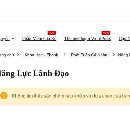
HOT
NEW
guyên
Phần Mềm Giá Rẻ
Theme/Plugin WordPress
Cập 
ang chủ
Khóa Học - Ebook
Phát Triển Cá Nhân
Năng 
ăng Lực Lãnh Đạo
Không tìm thấy sản phẩm nào khớp với lựa chọn của bạn