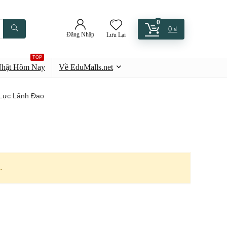
0
0
₫
Đăng Nhập
Lưu Lại
TOP
Nhật Hôm Nay
Về EduMalls.net
Lực Lãnh Đạo
.