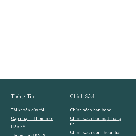
Thông Tin
Chính Sách
Tài khoản của tôi
Chính sách bán hàng
Cập nhật – Thêm mới
Chính sách bảo mật thông
tin
Liên hệ
Chính sách đổi – hoàn tiền
Thông cáo DMCA