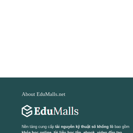
About EduMalls.net
Nền tảng cung cấp
tài nguyên kỹ thuật số khổng lồ
bao gồm
khóa học online, tài liệu học tập, ebook, video đào tạo,