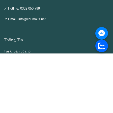
📌 Hotline: 0332 050 799
📌 Email: info@edumalls.net
Thông Tin
Tài khoản của tôi
Cập nhật – Thêm mới
Liên hệ
Thông cáo DMCA
Điều khoản & Điều kiện
Chính Sách
Chính sách bán hàng
Chính sách bảo mật thông tin