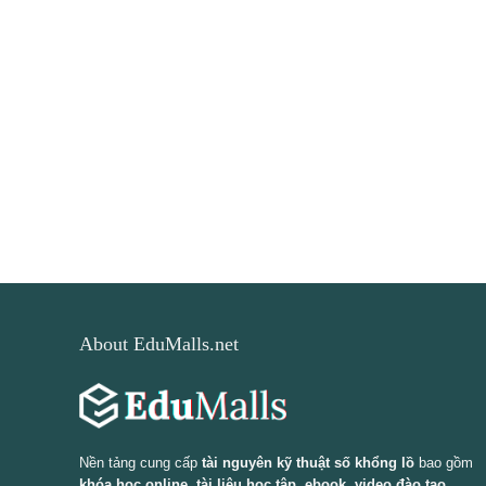
About EduMalls.net
Nền tảng cung cấp
tài nguyên kỹ thuật số khổng lồ
bao gồm
khóa học online, tài liệu học tập, ebook, video đào tạo,