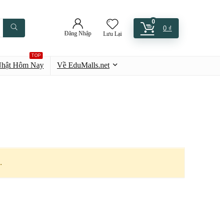
0
0
₫
Đăng Nhập
Lưu Lại
TOP
Nhật Hôm Nay
Về EduMalls.net
.