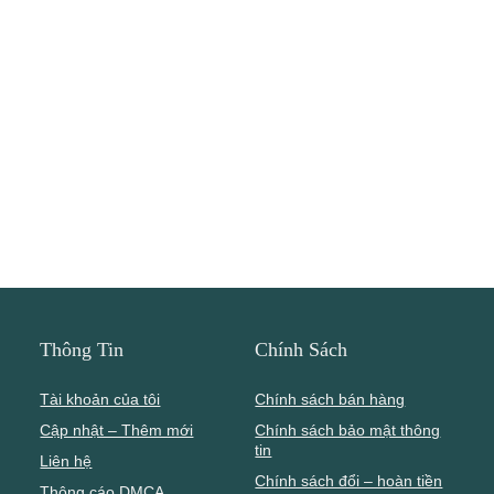
Thông Tin
Chính Sách
Tài khoản của tôi
Chính sách bán hàng
Cập nhật – Thêm mới
Chính sách bảo mật thông
tin
Liên hệ
Chính sách đổi – hoàn tiền
Thông cáo DMCA