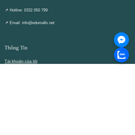
📌 Hotline: 0332 050 799
📌 Email: info@edumalls.net
Thông Tin
Tài khoản của tôi
Cập nhật – Thêm mới
Liên hệ
Thông cáo DMCA
Điều khoản & Điều kiện
Chính Sách
Chính sách bán hàng
Chính sách bảo mật thông tin