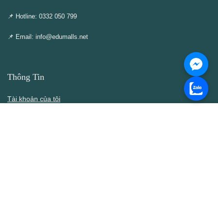
📌 Hotline: 0332 050 799
📌 Email: info@edumalls.net
Thông Tin
Tài khoản của tôi
Cập nhật – Thêm mới
Liên hệ
Thông cáo DMCA
Điều khoản & Điều kiện
Chính Sách
Chính sách bán hàng
Chính sách bảo mật thông tin