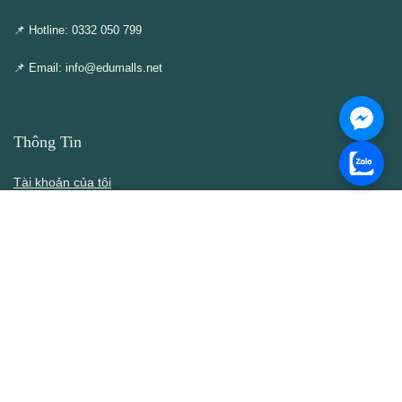
📌 Hotline: 0332 050 799
📌 Email: info@edumalls.net
Thông Tin
Tài khoản của tôi
Cập nhật – Thêm mới
Liên hệ
Thông cáo DMCA
Điều khoản & Điều kiện
Chính Sách
Chính sách bán hàng
Chính sách bảo mật thông tin