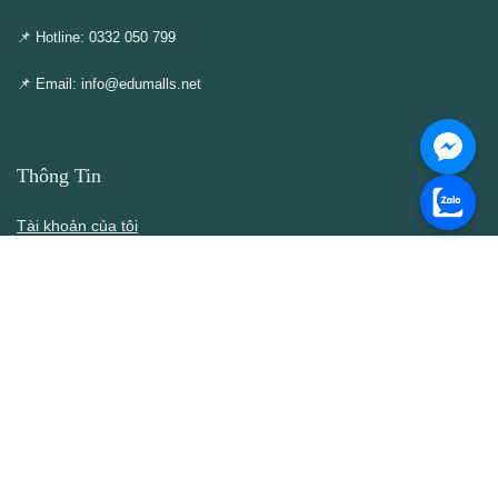
📌 Hotline: 0332 050 799
📌 Email: info@edumalls.net
Thông Tin
Tài khoản của tôi
Cập nhật – Thêm mới
Liên hệ
Thông cáo DMCA
Điều khoản & Điều kiện
Chính Sách
Chính sách bán hàng
Chính sách bảo mật thông tin