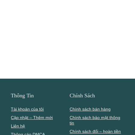
Thông Tin
Chính Sách
Tài khoản của tôi
Chính sách bán hàng
Cập nhật – Thêm mới
Chính sách bảo mật thông
tin
Liên hệ
Chính sách đổi – hoàn tiền
Thông cáo DMCA