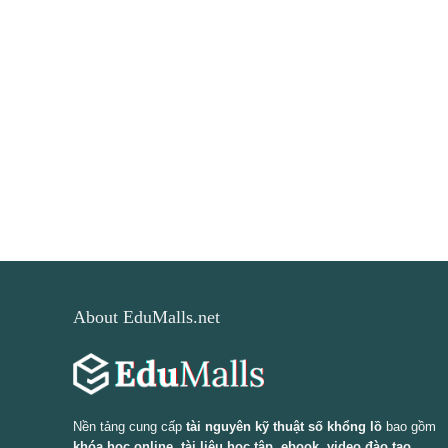
About EduMalls.net
Nền tảng cung cấp
tài nguyên kỹ thuật số khổng lồ
bao gồm
khóa học online, tài liệu học tập, ebook, video đào tạo,