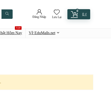
0
0
₫
Đăng Nhập
Lưu Lại
TOP
Nhật Hôm Nay
Về EduMalls.net
.