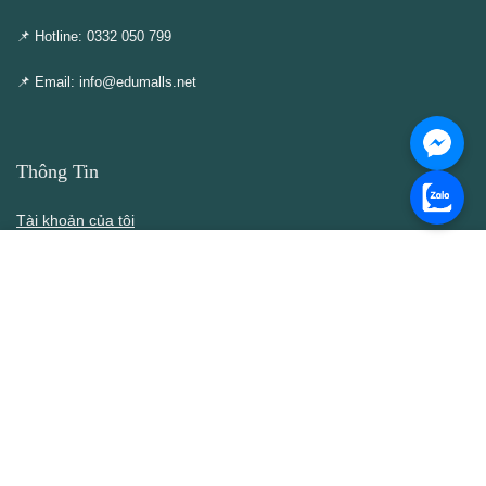
📌 Hotline: 0332 050 799
📌 Email: info@edumalls.net
Thông Tin
Tài khoản của tôi
Cập nhật – Thêm mới
Liên hệ
Thông cáo DMCA
Điều khoản & Điều kiện
Chính Sách
Chính sách bán hàng
Chính sách bảo mật thông tin