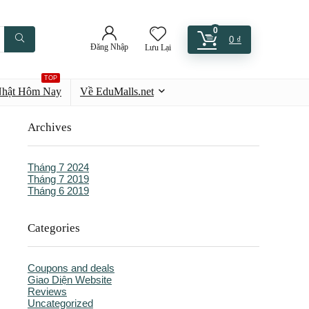
0
0
₫
Đăng Nhập
Lưu Lại
TOP
Nhật Hôm Nay
Về EduMalls.net
Archives
Tháng 7 2024
Tháng 7 2019
Tháng 6 2019
Categories
Coupons and deals
Giao Diện Website
Reviews
Uncategorized