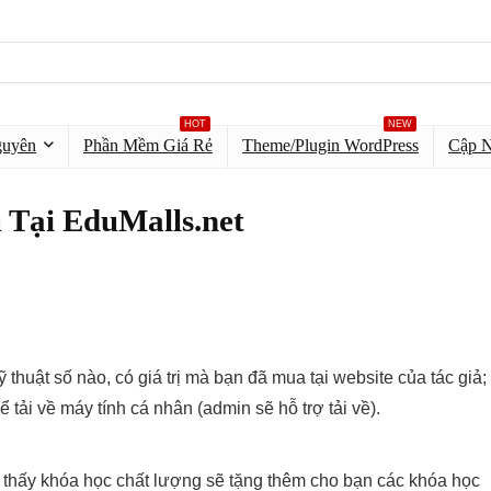
HOT
NEW
guyên
Phần Mềm Giá Rẻ
Theme/Plugin WordPress
Cập 
 Tại EduMalls.net
 thuật số nào, có giá trị mà bạn đã mua tại website của tác giả;
ể tải về máy tính cá nhân (admin sẽ hỗ trợ tải về).
n thấy khóa học chất lượng sẽ tặng thêm cho bạn các khóa học