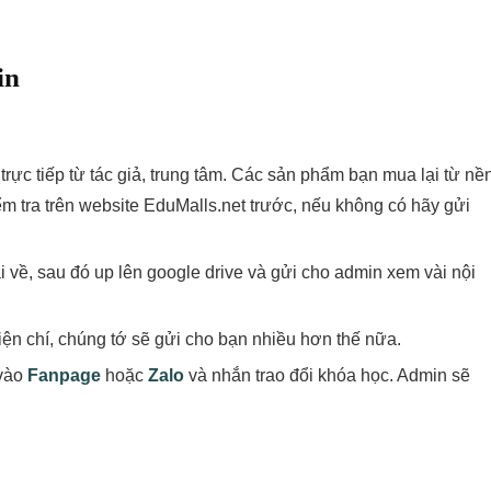
in
rực tiếp từ tác giả, trung tâm. Các sản phẩm bạn mua lại từ nề
m tra trên website EduMalls.net trước, nếu không có hãy gửi
ải về, sau đó up lên google drive và gửi cho admin xem vài nội
ện chí, chúng tớ sẽ gửi cho bạn nhiều hơn thế nữa.
 vào
Fanpage
hoặc
Zalo
và nhắn trao đổi khóa học. Admin sẽ