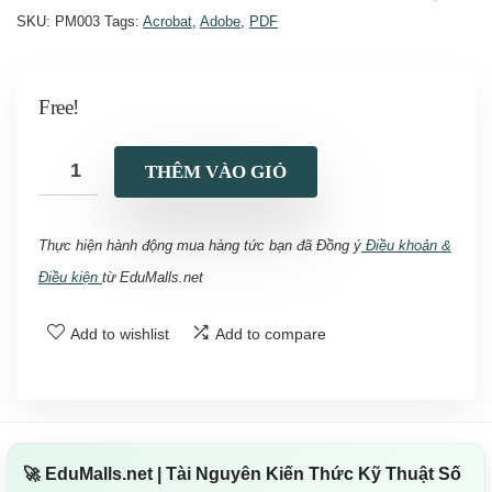
SKU:
PM003
Tags:
Acrobat
,
Adobe
,
PDF
Free!
THÊM VÀO GIỎ
Thực hiện hành động mua hàng tức bạn đã Đồng ý
Điều khoản &
Điều kiện
từ
EduMalls.net
Add to wishlist
Add to compare
✕
🚀 EduMalls.net | Tài Nguyên Kiến Thức Kỹ Thuật Số