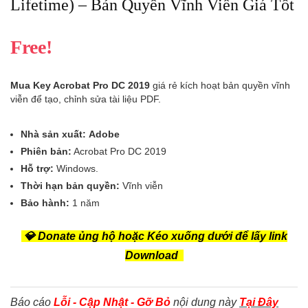
Lifetime) – Bản Quyền Vĩnh Viễn Giá Tốt
Free!
Mua Key Acrobat Pro DC 2019
giá rẻ kích hoạt bản quyền vĩnh
viễn để tạo, chỉnh sửa tài liệu PDF.
Nhà sản xuất:
Adobe
Phiên bản:
Acrobat Pro DC 2019
Hỗ trợ:
Windows.
Thời hạn bản quyền:
Vĩnh viễn
Bảo hành:
1 năm
💎 Donate ủng hộ hoặc Kéo xuống dưới để lấy link
Download
Báo cáo
Lỗi - Cập Nhật - Gỡ Bỏ
nội dung này
Tại Đây