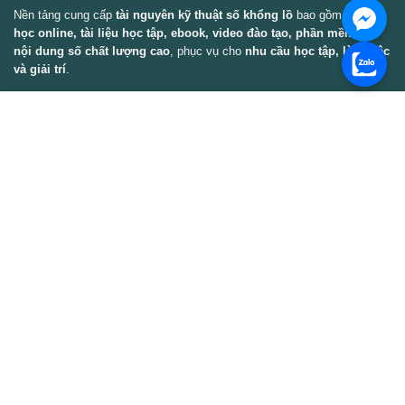
Nền tảng cung cấp
tài nguyên kỹ thuật số khổng lồ
bao gồm
khóa
học online, tài liệu học tập, ebook, video đào tạo, phần mềm và
nội dung số chất lượng cao
, phục vụ cho
nhu cầu học tập, làm việc
và giải trí
.
📌 19 Riverview 6, Bến Nghé, Thành phố Hồ Chí Minh
📌 Hotline: 0332 050 799
📌 Email: info@edumalls.net
Thông Tin
Tài khoản của tôi
Cập nhật – Thêm mới
Liên hệ
Thông cáo DMCA
Điều khoản & Điều kiện