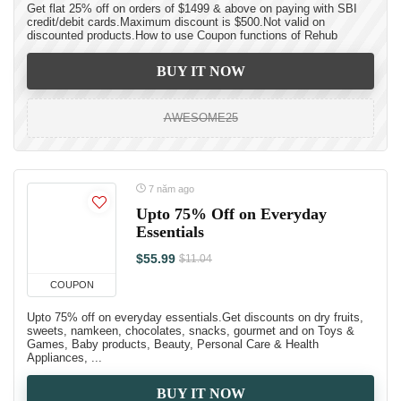
Get flat 25% off on orders of $1499 & above on paying with SBI
credit/debit cards.Maximum discount is $500.Not valid on
discounted products.How to use Coupon functions of Rehub
BUY IT NOW
AWESOME25
7 năm ago
Upto 75% Off on Everyday
Essentials
$55.99
$11.04
COUPON
Upto 75% off on everyday essentials.Get discounts on dry fruits,
sweets, namkeen, chocolates, snacks, gourmet and on Toys &
Games, Baby products, Beauty, Personal Care & Health
Appliances, ...
BUY IT NOW