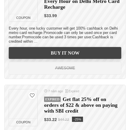
Every Hour on Delhi Metro Card
Recharge
$33.99
COUPON
Every hour, one lucky customer will get 100% cashback on Delhi
metro card recharge.Promocode can only be used once per card
number.Promocode can be used 3 times per user.Cashback is
credited within ...
BUY IT NOW
AWESOME
7 năm ago
Expired
Get flat 25% off on
EXPIRED
orders of $22 & above on paying
with SBI credit
$33.22
-25%
$44.22
COUPON