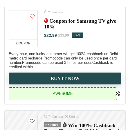
2 năm ago
Coupon for Samsung TV give
10%
$22.99
-32%
$33.99
COUPON
Every hour, one lucky customer will get 100% cashback on Delhi
metro card recharge.Promocode can only be used once per card
number.Promocode can be used 3 times per user.Cashback is
credited within ...
BUY IT NOW
AWESOME
7 năm ago
Expired
Win 100% Cashback
EXPIRED