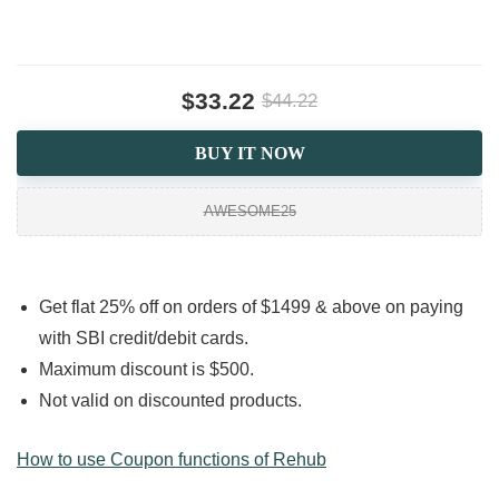
$33.22
$44.22
BUY IT NOW
AWESOME25
Get flat 25% off on orders of $1499 & above on paying
with SBI credit/debit cards.
Maximum discount is $500.
Not valid on discounted products.
How to use Coupon functions of Rehub