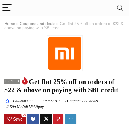
Home
»
Coupons and deals
»
Get flat 25% off on orders of $22 &
above on paying with SBI credit
Get flat 25% off on orders of
EXPIRED
$22 & above on paying with SBI credit
EduMalls.net
30/06/2019
Coupons and deals
Săn Ưu Đãi Mỗi Ngày
10
Save