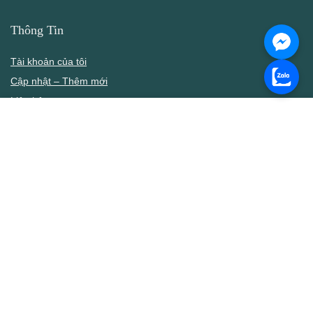
Thông Tin
Tài khoản của tôi
Cập nhật – Thêm mới
Liên hệ
Thông cáo DMCA
Điều khoản & Điều kiện
Chính Sách
Chính sách bán hàng
Chính sách bảo mật thông tin
Chính sách đổi – hoàn tiền
Hướng dẫn mua hàng
Hướng dẫn tải xuống
Câu hỏi thường gặp