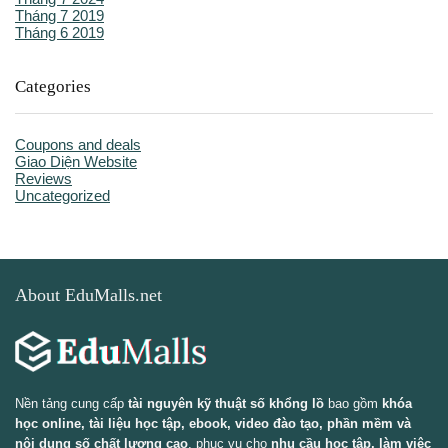
Tháng 7 2019
Tháng 6 2019
Categories
Coupons and deals
Giao Diện Website
Reviews
Uncategorized
About EduMalls.net
Nền tảng cung cấp
tài nguyên kỹ thuật số khổng lồ
bao gồm
khóa
học online, tài liệu học tập, ebook, video đào tạo, phần mềm và
nội dung số chất lượng cao
, phục vụ cho
nhu cầu học tập, làm việc