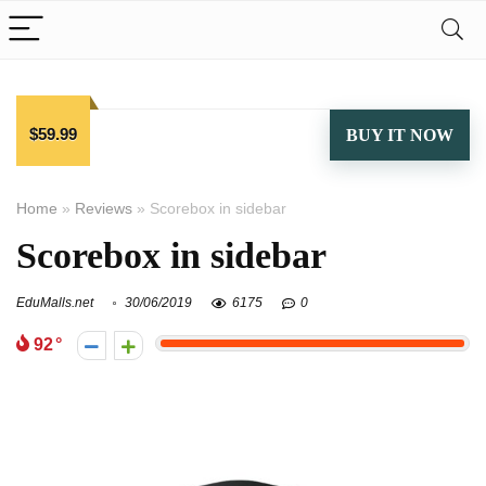
$59.99
BUY IT NOW
Home
»
Reviews
»
Scorebox in sidebar
Scorebox in sidebar
EduMalls.net
30/06/2019
6175
0
92